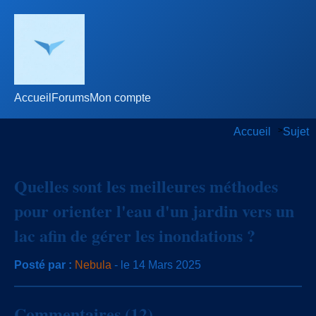
Accueil
Forums
Mon compte
Accueil
>
Sujet
Quelles sont les meilleures méthodes
pour orienter l'eau d'un jardin vers un
lac afin de gérer les inondations ?
Posté par :
Nebula
- le 14 Mars 2025
Commentaires (12)