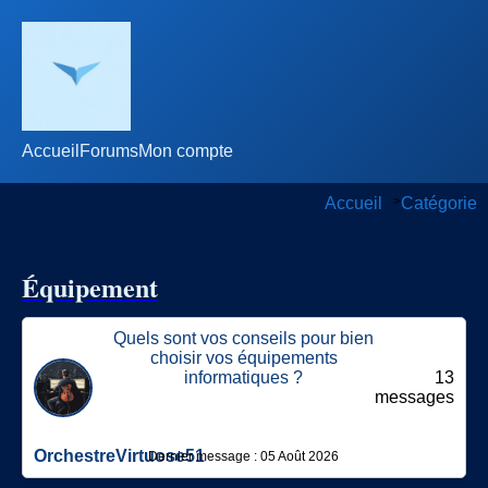
Accueil
Forums
Mon compte
Accueil
>
Catégorie
Équipement
Quels sont vos conseils pour bien
choisir vos équipements
informatiques ?
13
messages
OrchestreVirtuose51
Dernier message : 05 Août 2026